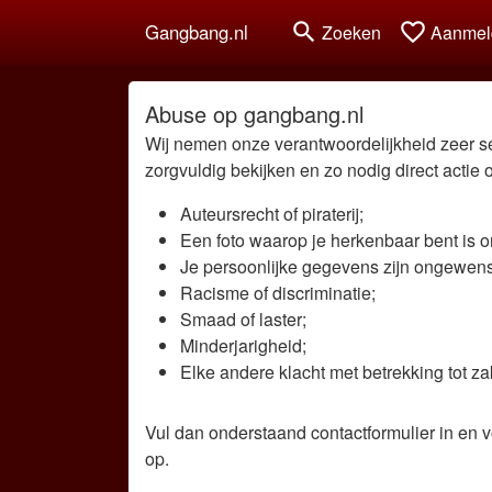
search
favorite_border
Gangbang.nl
Zoeken
Aanmel
Abuse op gangbang.nl
Wij nemen onze verantwoordelijkheid zeer se
zorgvuldig bekijken en zo nodig direct acti
Auteursrecht of piraterij;
Een foto waarop je herkenbaar bent is o
Je persoonlijke gegevens zijn ongewenst
Racisme of discriminatie;
Smaad of laster;
Minderjarigheid;
Elke andere klacht met betrekking tot zak
Vul dan onderstaand contactformulier in en 
op.